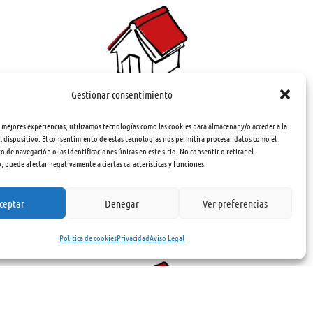
Gestionar consentimiento
ranada
Alocución al pueblo de Fuentevaqueros
s mejores experiencias, utilizamos tecnologías como las cookies para almacenar y/o acceder a la
García Lorca, Federico
 dispositivo. El consentimiento de estas tecnologías nos permitirá procesar datos como el
oles
de navegación o las identificaciones únicas en este sitio. No consentir o retirar el
10,00
€
 puede afectar negativamente a ciertas características y funciones.
Ver libro
Nº 622236
ceptar
Denegar
Ver preferencias
Política de cookies
Privacidad
Aviso Legal