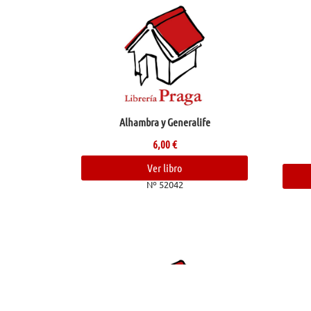
Alhambra y Generalife
6,00
€
Ver libro
Nº 52042