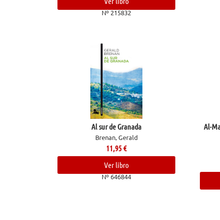
Ver libro
Nº 215832
Al sur de Granada
Al-Ma
Brenan, Gerald
11,95
€
Ver libro
Nº 646844