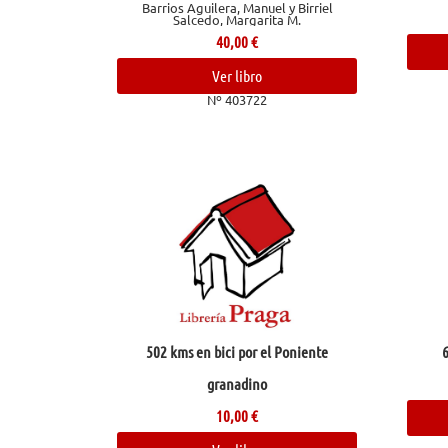
Barrios Aguilera, Manuel y Birriel
Salcedo, Margarita M.
40,00
€
Ver libro
Nº 403722
502 kms en bici por el Poniente
6
granadino
10,00
€