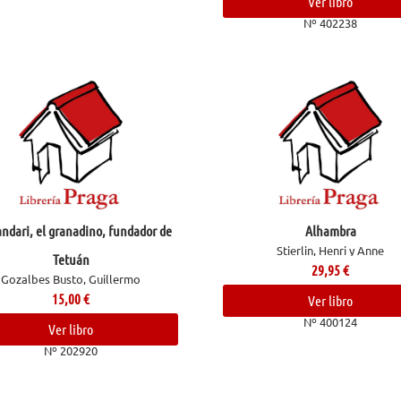
Ver libro
Nº 402238
ndari, el granadino, fundador de
Alhambra
Stierlin, Henri y Anne
Tetuán
29,95
€
Gozalbes Busto, Guillermo
15,00
€
Ver libro
Nº 400124
Ver libro
Nº 202920