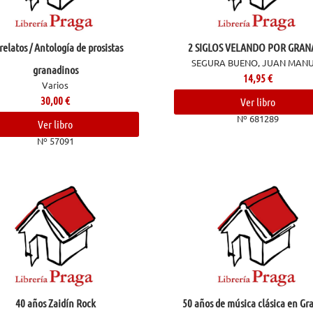
relatos / Antología de prosistas
2 SIGLOS VELANDO POR GRAN
SEGURA BUENO, JUAN MAN
granadinos
14,95
€
Varios
30,00
€
Ver libro
Nº 681289
Ver libro
Nº 57091
40 años Zaidín Rock
50 años de música clásica en Gr