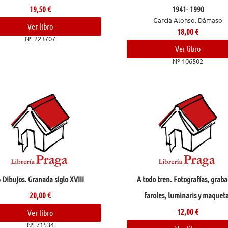
19,50
€
1941- 1990
García Alonso, Dámaso
Ver libro
18,00
€
Nº 223707
Ver libro
Nº 106502
 Dibujos. Granada siglo XVIII
A todo tren. Fotografías, graba
20,00
€
faroles, luminaris y maquet
12,00
€
Ver libro
Nº 71534