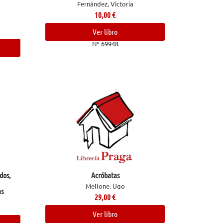
Fernández, Victoria
10,00
€
Ver libro
Nº 69948
dos,
Acróbatas
Mellone, Ugo
as
29,00
€
Ver libro