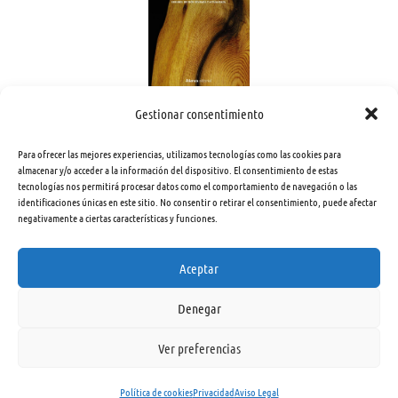
Desarrollo adulto y envejecimiento
Gestionar consentimiento
Triadó, Carmen
23,50
€
Para ofrecer las mejores experiencias, utilizamos tecnologías como las cookies para
almacenar y/o acceder a la información del dispositivo. El consentimiento de estas
Ver libro
tecnologías nos permitirá procesar datos como el comportamiento de navegación o las
Nº 670233
identificaciones únicas en este sitio. No consentir o retirar el consentimiento, puede afectar
negativamente a ciertas características y funciones.
Aceptar
Denegar
Ver preferencias
Política de cookies
Privacidad
Aviso Legal