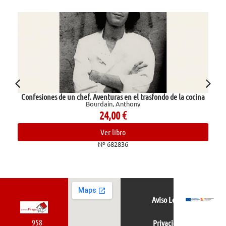
Confesiones de un chef. Aventuras en el trasfondo de la cocina
Bourdain, Anthony
24,00
€
Ver libro
Nº 682836
Aviso Legal
958
Privacidad