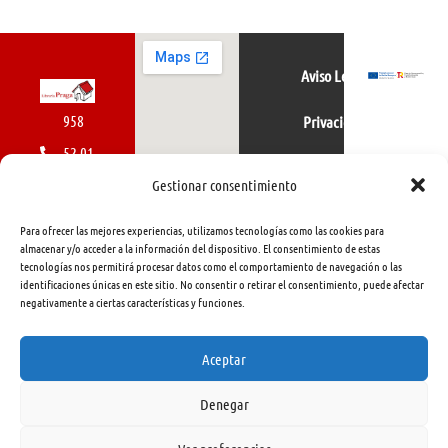
Aviso Legal
958
Privacidad
52 01
Política de cookies
01
Gestionar consentimiento
616
Para ofrecer las mejores experiencias, utilizamos tecnologías como las cookies para
462
almacenar y/o acceder a la información del dispositivo. El consentimiento de estas
tecnologías nos permitirá procesar datos como el comportamiento de navegación o las
415
identificaciones únicas en este sitio. No consentir o retirar el consentimiento, puede afectar
negativamente a ciertas características y funciones.
info@libreriapraga.com
C/
Aceptar
Gracia,
Denegar
33.
Granada