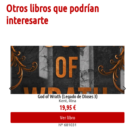
Otros libros que podrían
interesarte
God of Wrath (Legado de Dioses 3)
Kent, Rina
19,95
€
Ver libro
Nº 681031