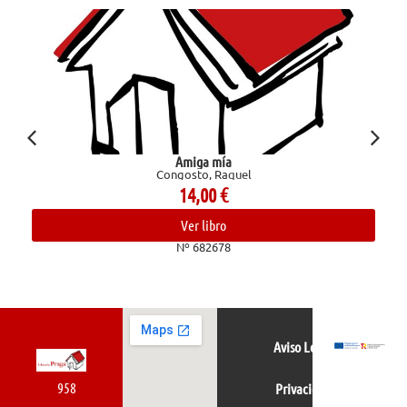
Amiga mía
Congosto, Raquel
14,00
€
Ver libro
Nº 682678
Aviso Legal
958
Privacidad