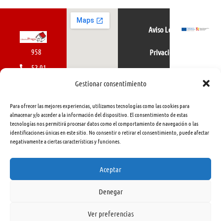
Aviso Legal
958
Privacidad
52 01
Política de cookies
01
Gestionar consentimiento
616
Para ofrecer las mejores experiencias, utilizamos tecnologías como las cookies para
462
almacenar y/o acceder a la información del dispositivo. El consentimiento de estas
tecnologías nos permitirá procesar datos como el comportamiento de navegación o las
415
identificaciones únicas en este sitio. No consentir o retirar el consentimiento, puede afectar
negativamente a ciertas características y funciones.
info@libreriapraga.com
C/
Aceptar
Gracia,
Denegar
33.
Granada
Ver preferencias