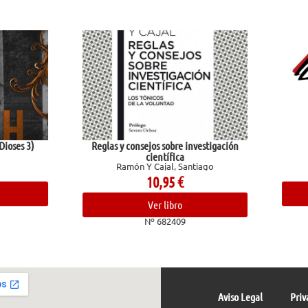
as y consejos sobre investigación
La ciencia del Surf
Butt, Tony
científica
Ramón Y Cajal, Santiago
26,00
€
10,95
€
Ver libro
Ver libro
Nº 684116
Nº 682409
Aviso Legal
Priv