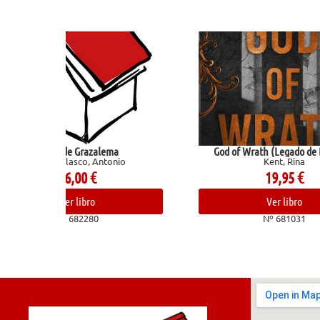
a
God of Wrath (Legado de Dioses 3)
Regl
nio
Kent, Rina
19,95
€
Ver libro
Nº 681031