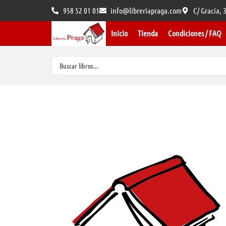
958 52 01 01
info@libreriapraga.com
C/ Gracia,
Inicio
Tienda
Condiciones / FAQ