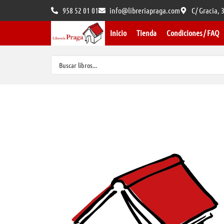
958 52 01 01
info@libreriapraga.com
C/ Gracia,
Inicio
Tienda
Condiciones / FAQ