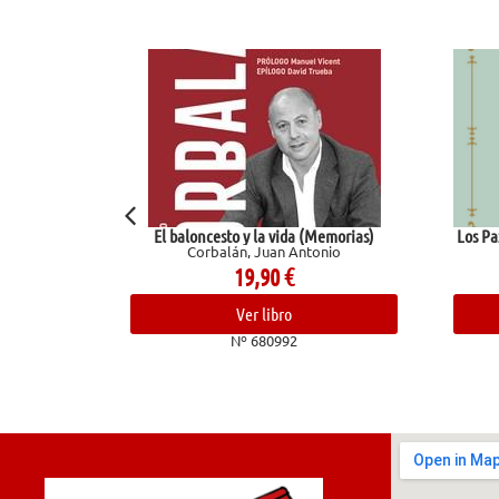
El baloncesto y la vida (Memorias)
Los Pazos de Ull
Corbalán, Juan Antonio
Pardo B
s
19,90
€
1
Ver libro
V
Nº 680992
Nº