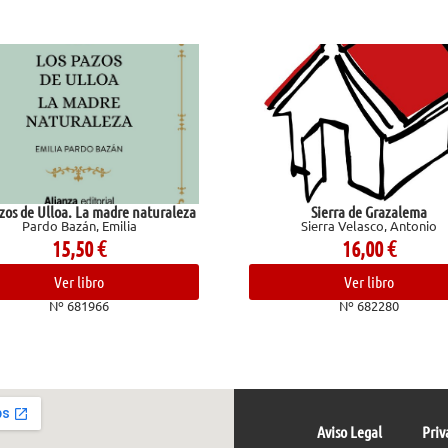
oa. La madre naturaleza
Sierra de Grazalema
azán, Emilia
Sierra Velasco, Antonio
5,50
€
16,00
€
er libro
Ver libro
 681966
Nº 682280
Aviso Legal
Priv