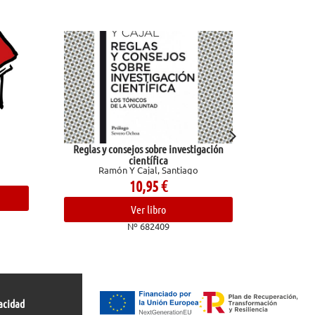
Reglas y consejos sobre investigación
God of Wrath (Lega
Kent, 
científica
Ramón Y Cajal, Santiago
19,9
10,95
€
Ver li
Ver libro
Nº 681
Nº 682409
acidad