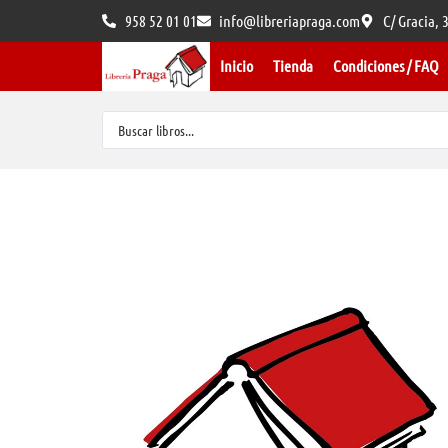
958 52 01 01
info@libreriapraga.com
C/ Gracia,
Inicio
Tienda
Condiciones / FAQ