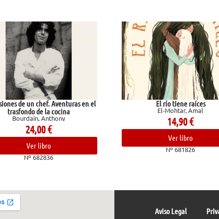
El río tiene raíces
Valent
El-Mohtar, Amal
Ginzburg, 
14,90
€
12,0
Ver libro
Ver li
Nº 681826
Nº 682
Aviso Legal
Priv