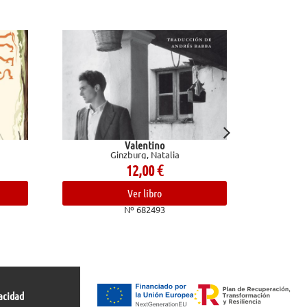
ino
Técnicas de dibujo. Dominio del
Natalia
bolígrafo, lápiz de grafito y herramientas
digitales
0
€
Marcos Mateu-Mestre
25,95
€
bro
493
Ver libro
Nº 683037
acidad