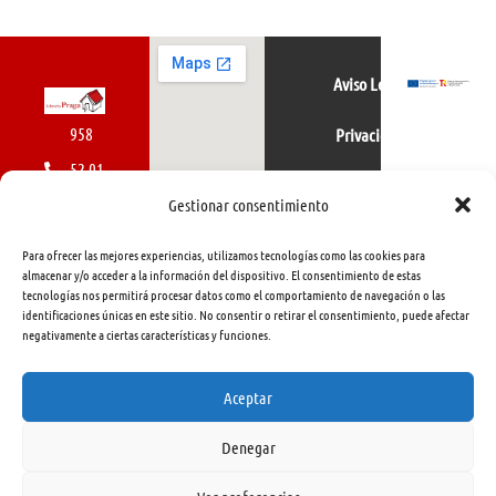
Aviso Legal
958
Privacidad
52 01
Política de cookies
01
Gestionar consentimiento
616
Para ofrecer las mejores experiencias, utilizamos tecnologías como las cookies para
462
almacenar y/o acceder a la información del dispositivo. El consentimiento de estas
tecnologías nos permitirá procesar datos como el comportamiento de navegación o las
415
identificaciones únicas en este sitio. No consentir o retirar el consentimiento, puede afectar
negativamente a ciertas características y funciones.
info@libreriapraga.com
C/
Aceptar
Gracia,
Denegar
33.
Granada