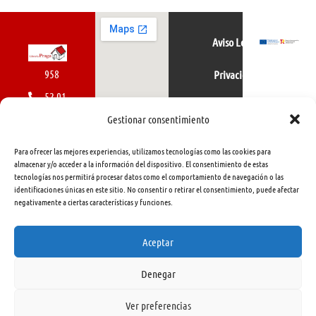
Aviso Legal
958
Privacidad
52 01
Política de cookies
01
Gestionar consentimiento
616
Para ofrecer las mejores experiencias, utilizamos tecnologías como las cookies para
462
almacenar y/o acceder a la información del dispositivo. El consentimiento de estas
tecnologías nos permitirá procesar datos como el comportamiento de navegación o las
415
identificaciones únicas en este sitio. No consentir o retirar el consentimiento, puede afectar
negativamente a ciertas características y funciones.
info@libreriapraga.com
C/
Aceptar
Gracia,
Denegar
33.
Granada
Ver preferencias