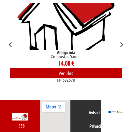
Amiga mía
Congosto, Raquel
14,00
€
Ver libro
Nº 682678
Aviso Legal
958
Privacidad