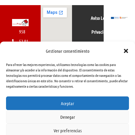
Aviso Legal
958
Privacidad
52 01
Política de cookies
01
Gestionar consentimiento
616
Para ofrecer las mejores experiencias, utilizamos tecnologías como las cookies para
462
almacenar y/o acceder a la información del dispositivo. El consentimiento de estas
tecnologías nos permitirá procesar datos como el comportamiento de navegación o las
415
identificaciones únicas en este sitio. No consentir o retirar el consentimiento, puede afectar
negativamente a ciertas características y funciones.
info@libreriapraga.com
C/
Aceptar
Gracia,
Denegar
33.
Granada
Ver preferencias