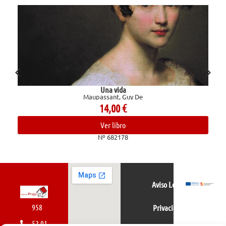
Una vida
Maupassant, Guy De
14,00
€
Ver libro
Nº 682178
Aviso Legal
958
Privacidad
52 01