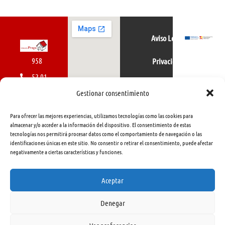
Aviso Legal
958
Privacidad
52 01
Política de cookies
01
Gestionar consentimiento
616
Para ofrecer las mejores experiencias, utilizamos tecnologías como las cookies para
462
almacenar y/o acceder a la información del dispositivo. El consentimiento de estas
tecnologías nos permitirá procesar datos como el comportamiento de navegación o las
415
identificaciones únicas en este sitio. No consentir o retirar el consentimiento, puede afectar
negativamente a ciertas características y funciones.
info@libreriapraga.com
C/
Aceptar
Gracia,
Denegar
33.
Granada