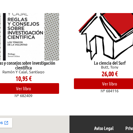
os sobre investigación
La ciencia del Surf
Butt, Tony
entífica
ajal, Santiago
26,00
€
0,95
€
Ver libro
er libro
Nº 684116
 682409
Aviso Legal
Priv