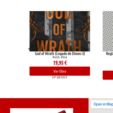
God of Wrath (Legado de Dioses 3)
Reglas y consej
Kent, Rina
ci
Ramón Y C
19,95
€
1
Ver libro
V
Nº 681031
Nº