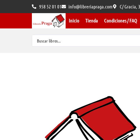
958 52 01 01
info@libreriapraga.com
C/ Gracia,
Inicio
Tienda
Condiciones / FAQ