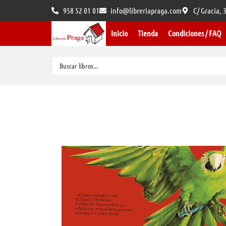
958 52 01 01
info@libreriapraga.com
C/ Gracia,
Inicio
Tienda
Condiciones / FAQ