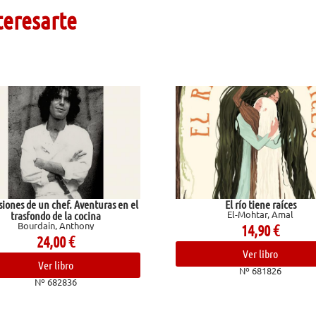
teresarte
en el
El río tiene raíces
El-Mohtar, Amal
G
14,90
€
Ver libro
Nº 681826