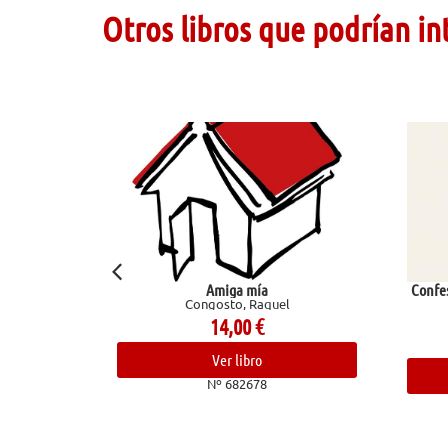
Otros libros que podrían in
Amiga mía
Confesiones de un chef. Aventuras 
Congosto, Raquel
trasfondo de la cocina
Bourdain, Anthony
14,00
€
24,00
€
Ver libro
Ver libro
Nº 682678
Nº 682836