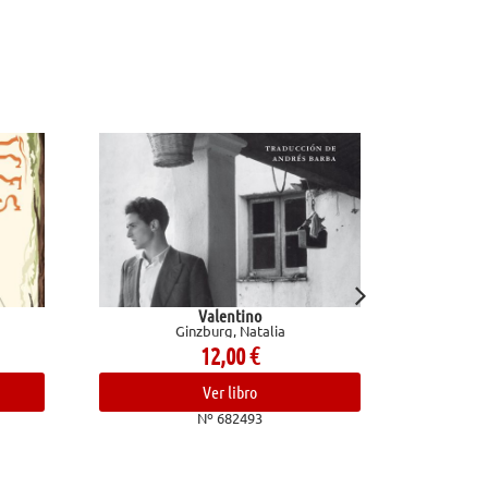
Valentino
Técnicas de dibujo. Dominio del
inzburg, Natalia
bolígrafo, lápiz de grafito y herramienta
digitales
12,00
€
Marcos Mateu-Mestre
25,95
€
Ver libro
Nº 682493
Ver libro
Nº 683037