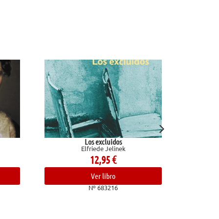
Los excluidos
El baloncesto y la vida (Memor
Elfriede Jelinek
Corbalán, Juan Antonio
12,95
€
19,90
€
Ver libro
Ver libro
Nº 683216
Nº 680992