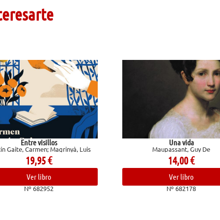
teresarte
Una vida
inyà, Luis
Maupassant, Guy De
14,00
€
Ver libro
Nº 682178