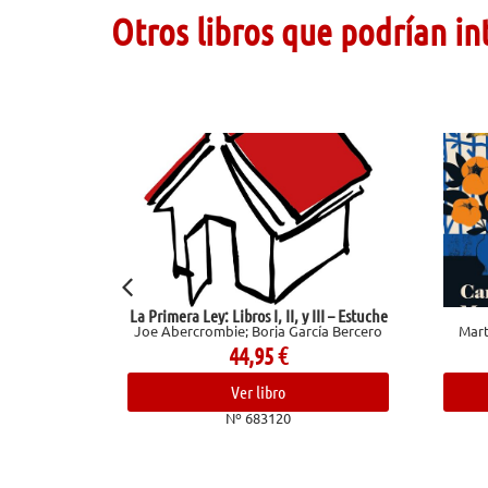
Otros libros que podrían in
a Primera Ley: Libros I, II, y III – Estuche
Entre visillos
Joe Abercrombie; Borja García Bercero
Martín Gaite, Carmen; Magr
44,95
€
19,95
€
Ver libro
Ver libro
Nº 683120
Nº 682952