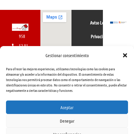
Aviso Legal
958
Privacidad
52 01
Política de cookies
01
Gestionar consentimiento
616
Para ofrecer las mejores experiencias, utilizamos tecnologías como las cookies para
462
almacenar y/o acceder a la información del dispositivo. El consentimiento de estas
tecnologías nos permitirá procesar datos como el comportamiento de navegación o las
415
identificaciones únicas en este sitio. No consentir o retirar el consentimiento, puede afectar
negativamente a ciertas características y funciones.
info@libreriapraga.com
C/
Aceptar
Gracia,
Denegar
33.
Granada