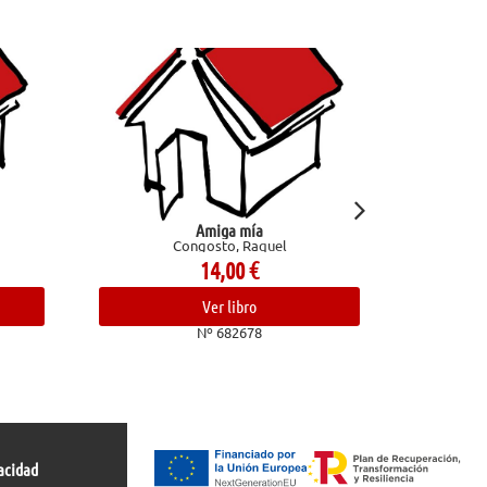
Amiga mía
Confesiones de un chef. Aventuras e
Congosto, Raquel
trasfondo de la cocina
Bourdain, Anthony
14,00
€
24,00
€
Ver libro
Ver libro
Nº 682678
Nº 682836
acidad