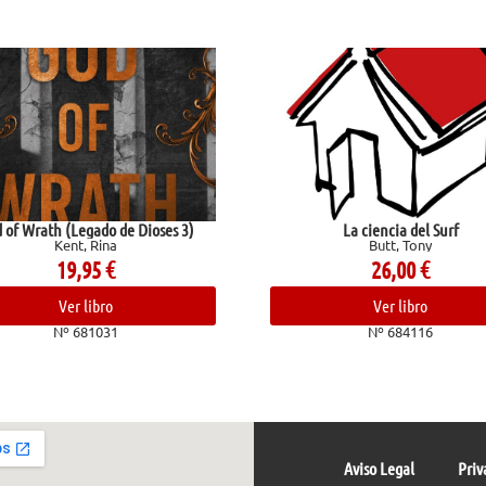
es 3)
La ciencia del Surf
Butt, Tony
26,00
€
Ver libro
Nº 684116
Aviso Legal
Priv