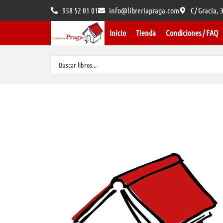
958 52 01 01
info@libreriapraga.com
C/ Gracia,
Inicio
Tienda
Condiciones / FAQ