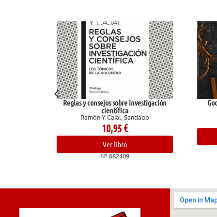
las y consejos sobre investigación
God of Wrath (Legado de Dios
Kent, Rina
científica
Ramón Y Cajal, Santiago
19,95
€
10,95
€
Ver libro
Ver libro
Nº 681031
Nº 682409