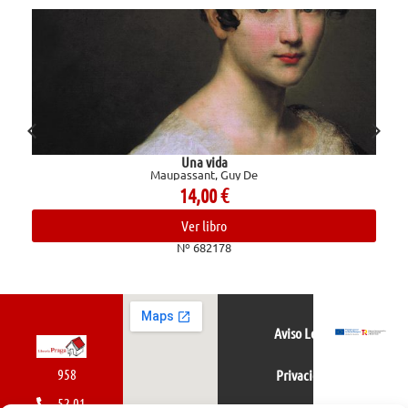
Una vida
Maupassant, Guy De
14,00
€
Ver libro
Nº 682178
Aviso Legal
958
Privacidad
52 01