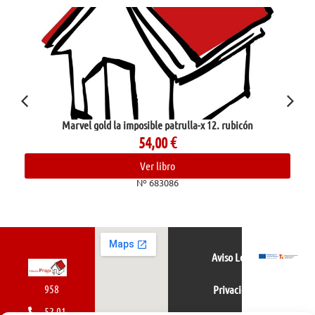
Marvel gold la imposible patrulla-x 12. rubicón
54,00
€
Ver libro
Nº 683086
Aviso Legal
958
Privacidad
52 01