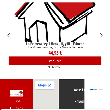
La Primera Ley: Libros I, II, y III – Estuche
Joe Abercrombie; Borja García Bercero
44,95
€
Ver libro
Nº 683120
Aviso Legal
958
Privacidad
52 01