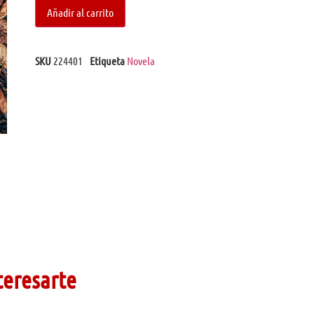
Añadir al carrito
SKU
224401
Etiqueta
Novela
teresarte