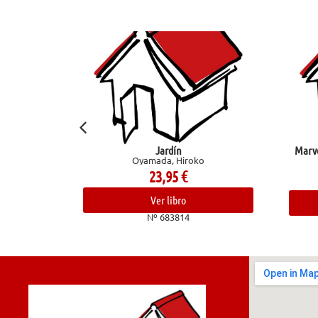
oses 3)
Jardín
Marvel
Oyamada, Hiroko
23,95
€
Ver libro
Nº 683814