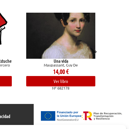
Estuche
Una vida
rcero
Maupassant, Guy De
Martín Ga
14,00
€
Ver libro
Nº 682178
acidad