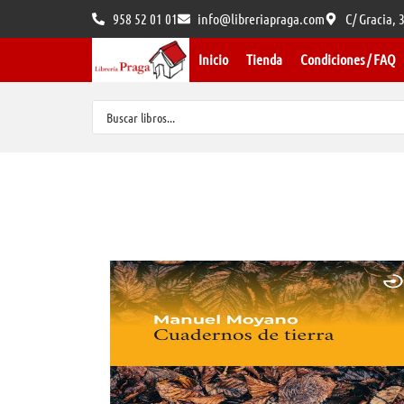
958 52 01 01
info@libreriapraga.com
C/ Gracia,
Inicio
Tienda
Condiciones / FAQ