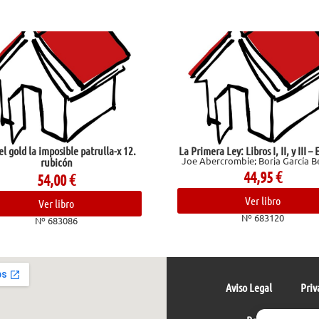
 gold la imposible patrulla-x 12.
La Primera Ley: Libros I, II, y III – 
Joe Abercrombie; Borja García Be
rubicón
44,95
€
54,00
€
Ver libro
Ver libro
Nº 683120
Nº 683086
Aviso Legal
Priv