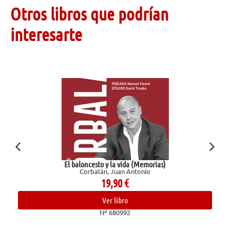
Otros libros que podrían
interesarte
El baloncesto y la vida (Memorias)
Corbalán, Juan Antonio
19,90
€
Ver libro
Nº 680992