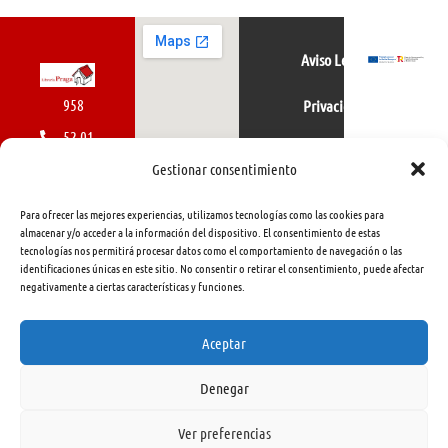
Aviso Legal
958
Privacidad
52 01
Política de cookies
01
Gestionar consentimiento
616
Para ofrecer las mejores experiencias, utilizamos tecnologías como las cookies para
462
almacenar y/o acceder a la información del dispositivo. El consentimiento de estas
tecnologías nos permitirá procesar datos como el comportamiento de navegación o las
415
identificaciones únicas en este sitio. No consentir o retirar el consentimiento, puede afectar
negativamente a ciertas características y funciones.
info@libreriapraga.com
C/
Aceptar
Gracia,
Denegar
33.
Granada
Ver preferencias