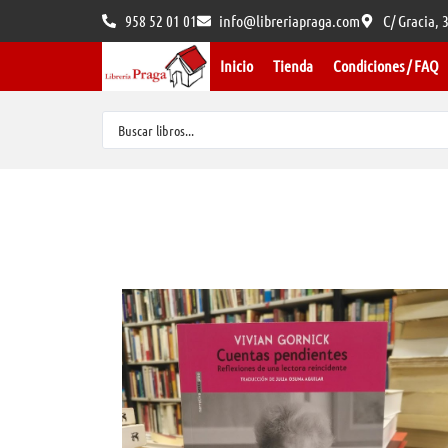
958 52 01 01
info@libreriapraga.com
C/ Gracia,
Inicio
Tienda
Condiciones / FAQ