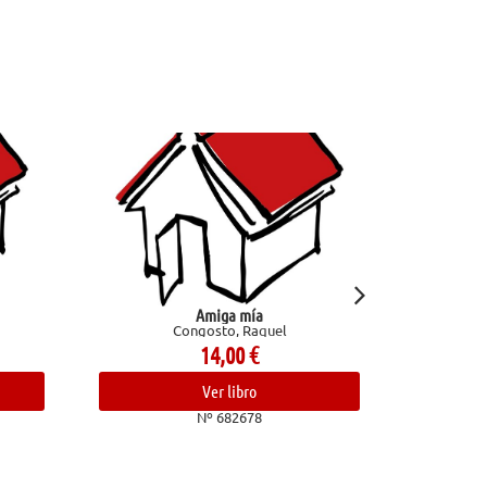
Amiga mía
Confesiones de un chef. Aventuras en el
gosto, Raquel
trasfondo de la cocina
Bourdain, Anthony
14,00
€
24,00
€
Ver libro
Ver libro
Nº 682678
Nº 682836