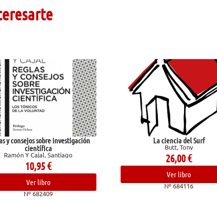
teresarte
n
La ciencia del Surf
Butt, Tony
Con
26,00
€
Ver libro
Nº 684116