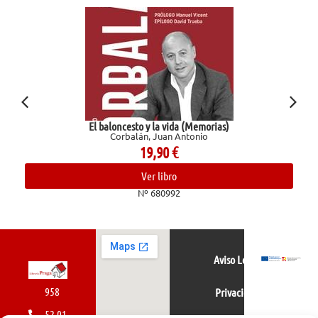
El baloncesto y la vida (Memorias)
Corbalán, Juan Antonio
19,90
€
Ver libro
Nº 680992
Aviso Legal
958
Privacidad
52 01