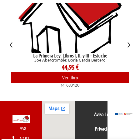
La Primera Ley: Libros I, II, y III – Estuche
Joe Abercrombie; Borja García Bercero
44,95
€
Ver libro
Nº 683120
Aviso Legal
958
Privacidad
52 01