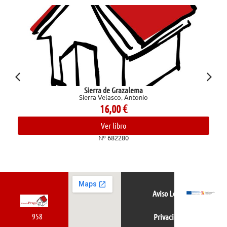
Sierra de Grazalema
Sierra Velasco, Antonio
16,00
€
Ver libro
Nº 682280
Aviso Legal
958
Privacidad