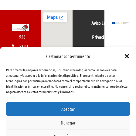
Aviso Legal
958
Privacidad
52 01
Política de cookies
01
Gestionar consentimiento
616
Para ofrecer las mejores experiencias, utilizamos tecnologías como las cookies para
462
almacenar y/o acceder a la información del dispositivo. El consentimiento de estas
tecnologías nos permitirá procesar datos como el comportamiento de navegación o las
415
identificaciones únicas en este sitio. No consentir o retirar el consentimiento, puede afectar
negativamente a ciertas características y funciones.
info@libreriapraga.com
C/
Aceptar
Gracia,
Denegar
33.
Granada