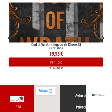
God of Wrath (Legado de Dioses 3)
Kent, Rina
19,95
€
Ver libro
Nº 681031
Aviso Legal
958
Privacidad