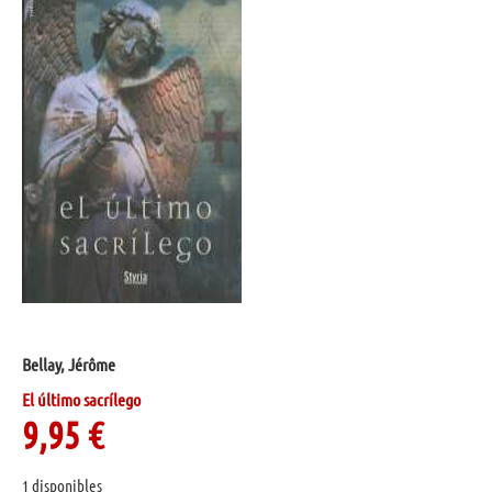
Bellay, Jérôme
El último sacrílego
9,95
€
1 disponibles