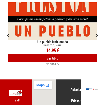
Un pueblo traicionado
Preston, Paul
14,95
€
Ver libro
Nº 684172
Aviso Legal
958
Privacidad