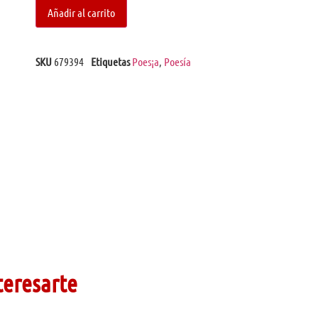
Añadir al carrito
SKU
679394
Etiquetas
Poes¡a
,
Poesía
teresarte