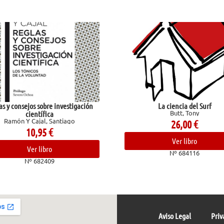
as y consejos sobre investigación
La ciencia del Surf
Butt, Tony
científica
Ramón Y Cajal, Santiago
26,00
€
10,95
€
Ver libro
Ver libro
Nº 684116
Nº 682409
Aviso Legal
Priv