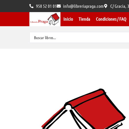
958 52 01 01
info@libreriapraga.com
C/ Gracia,
Inicio
Tienda
Condiciones / FAQ