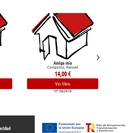
Amiga mía
Confesione
Congosto, Raquel
t
14,00
€
Ver libro
Nº 682678
acidad