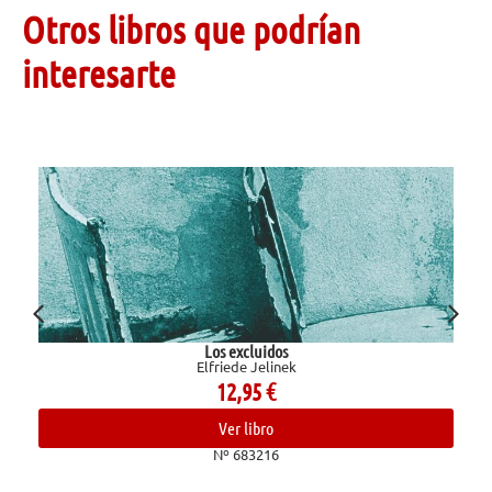
Otros libros que podrían
interesarte
dos
El baloncesto y la vida 
linek
Corbalán, Juan An
€
19,90
€
o
Ver libro
16
Nº 680992