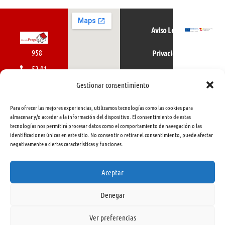
Aviso Legal
958
Privacidad
52 01
Política de cookies
01
Gestionar consentimiento
616
Para ofrecer las mejores experiencias, utilizamos tecnologías como las cookies para
462
almacenar y/o acceder a la información del dispositivo. El consentimiento de estas
tecnologías nos permitirá procesar datos como el comportamiento de navegación o las
415
identificaciones únicas en este sitio. No consentir o retirar el consentimiento, puede afectar
negativamente a ciertas características y funciones.
info@libreriapraga.com
C/
Aceptar
Gracia,
Denegar
33.
Granada
Ver preferencias