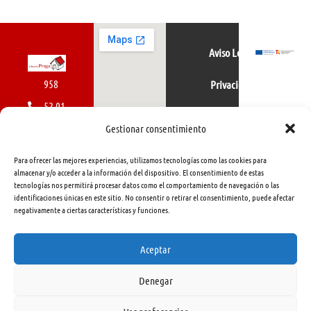
Aviso Legal
958
Privacidad
52 01
Política de cookies
01
Gestionar consentimiento
616
Para ofrecer las mejores experiencias, utilizamos tecnologías como las cookies para
462
almacenar y/o acceder a la información del dispositivo. El consentimiento de estas
tecnologías nos permitirá procesar datos como el comportamiento de navegación o las
415
identificaciones únicas en este sitio. No consentir o retirar el consentimiento, puede afectar
negativamente a ciertas características y funciones.
info@libreriapraga.com
C/
Aceptar
Gracia,
Denegar
33.
Granada