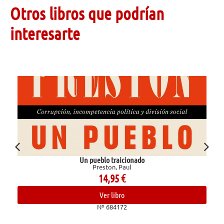
Otros libros que podrían
interesarte
Un pueblo traicionado
E
Preston, Paul
14,95
€
Ver libro
Nº 684172