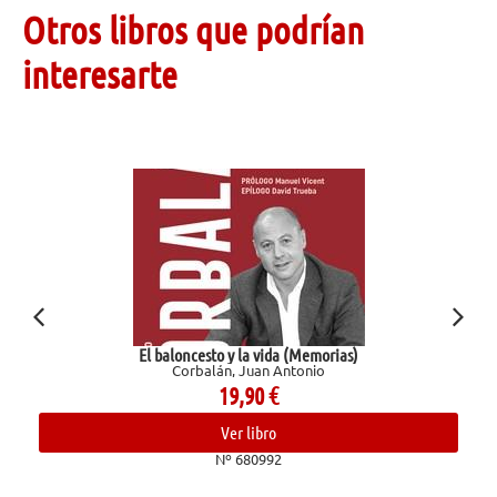
Otros libros que podrían
interesarte
loncesto y la vida (Memorias)
Los Pazos d
Corbalán, Juan Antonio
Pa
19,90
€
Ver libro
Nº 680992