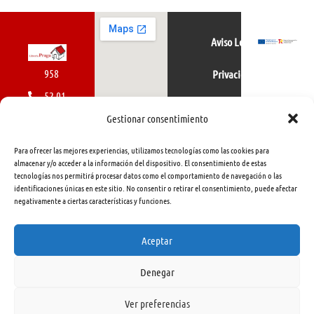
Aviso Legal
958
Privacidad
52 01
Política de cookies
01
Gestionar consentimiento
616
Para ofrecer las mejores experiencias, utilizamos tecnologías como las cookies para
462
almacenar y/o acceder a la información del dispositivo. El consentimiento de estas
tecnologías nos permitirá procesar datos como el comportamiento de navegación o las
415
identificaciones únicas en este sitio. No consentir o retirar el consentimiento, puede afectar
negativamente a ciertas características y funciones.
info@libreriapraga.com
C/
Aceptar
Gracia,
Denegar
33.
Granada
Ver preferencias