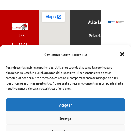
Aviso Legal
958
Privacidad
52 01
Política de cookies
01
Gestionar consentimiento
616
Para ofrecer las mejores experiencias, utilizamos tecnologías como las cookies para
462
almacenar y/o acceder a la información del dispositivo. El consentimiento de estas
tecnologías nos permitirá procesar datos como el comportamiento de navegación o las
415
identificaciones únicas en este sitio. No consentir o retirar el consentimiento, puede afectar
negativamente a ciertas características y funciones.
info@libreriapraga.com
C/
Aceptar
Gracia,
Denegar
33.
Granada