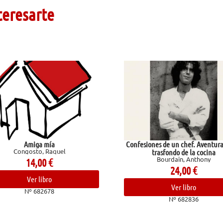
teresarte
Confesiones de un chef. Aventuras en el
El río tien
El-Mohtar
trasfondo de la cocina
Bourdain, Anthony
14,9
24,00
€
Ver li
Ver libro
Nº 681
Nº 682836