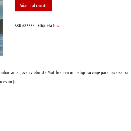
Añadir al carrito
SKU
682232
Etiqueta
Novela
embarcan al joven violinista Matthieu en un peligroso viaje para hacerse con 
u es un jo