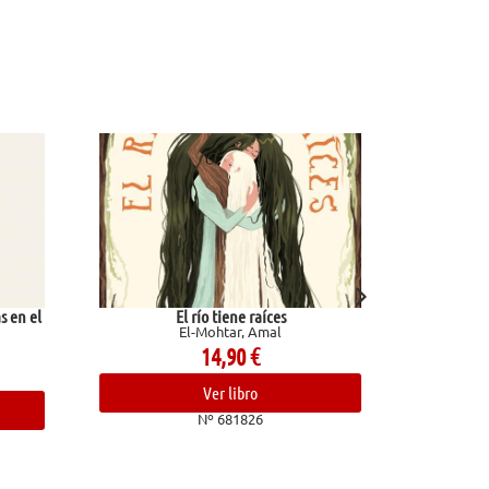
e raíces
Valentino
, Amal
Ginzburg, Natalia
0
€
12,00
€
bro
Ver libro
826
Nº 682493