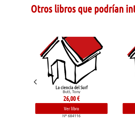
Otros libros que podrían in
ncia del Surf
Amiga mía
tt, Tony
Congosto, Raquel
6,00
€
14,00
€
er libro
Ver libro
 684116
Nº 682678