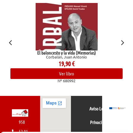
El baloncesto y la vida (Memorias)
Corbalán, Juan Antonio
19,90
€
Ver libro
Nº 680992
Aviso Legal
958
Privacidad
52 01