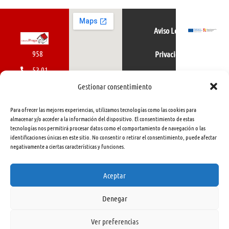
Aviso Legal
958
Privacidad
52 01
Política de cookies
01
Gestionar consentimiento
616
Para ofrecer las mejores experiencias, utilizamos tecnologías como las cookies para
462
almacenar y/o acceder a la información del dispositivo. El consentimiento de estas
tecnologías nos permitirá procesar datos como el comportamiento de navegación o las
415
identificaciones únicas en este sitio. No consentir o retirar el consentimiento, puede afectar
negativamente a ciertas características y funciones.
info@libreriapraga.com
C/
Aceptar
Gracia,
Denegar
33.
Granada
Ver preferencias