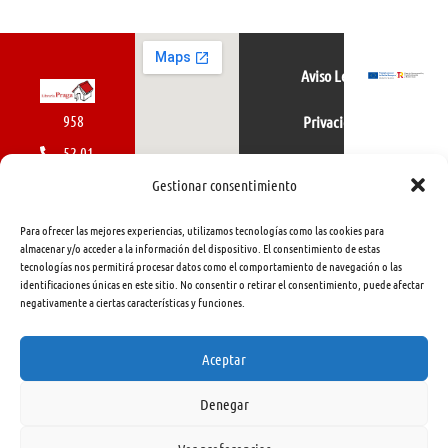
Aviso Legal
958
Privacidad
52 01
Política de cookies
01
Gestionar consentimiento
616
Para ofrecer las mejores experiencias, utilizamos tecnologías como las cookies para
462
almacenar y/o acceder a la información del dispositivo. El consentimiento de estas
tecnologías nos permitirá procesar datos como el comportamiento de navegación o las
415
identificaciones únicas en este sitio. No consentir o retirar el consentimiento, puede afectar
negativamente a ciertas características y funciones.
info@libreriapraga.com
C/
Aceptar
Gracia,
Denegar
33.
Granada