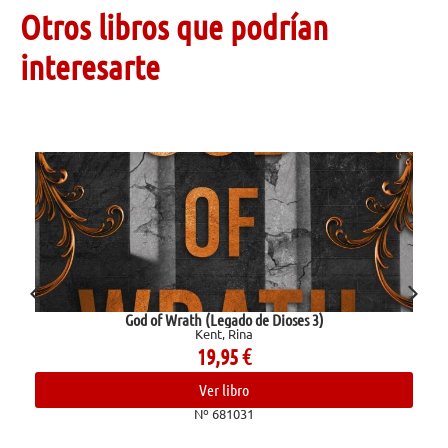
Otros libros que podrían
interesarte
God of Wrath (Legado de Dioses 3)
Kent, Rina
19,95
€
Ver libro
Nº 681031