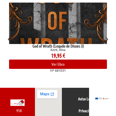
God of Wrath (Legado de Dioses 3)
Kent, Rina
19,95
€
Ver libro
Nº 681031
Aviso Legal
958
Privacidad