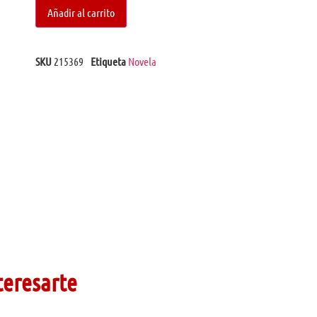
Añadir al carrito
SKU
215369
Etiqueta
Novela
teresarte