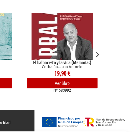
o y la vida (Memorias)
Los Pazos de Ulloa. La madre naturaleza
án, Juan Antonio
Pardo Bazán, Emilia
19,90
€
15,50
€
Ver libro
Ver libro
Nº 680992
Nº 681966
acidad