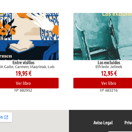
Los excluidos
El baloncest
s
Elfriede Jelinek
Corbal
12,95
€
Ver libro
Nº 683216
Aviso Legal
Priv