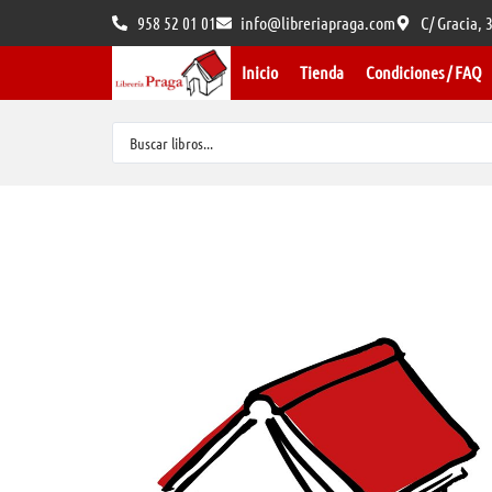
958 52 01 01
info@libreriapraga.com
C/ Gracia,
Inicio
Tienda
Condiciones / FAQ