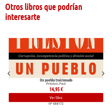
Otros libros que podrían
interesarte
Un pueblo traicionado
Preston, Paul
14,95
€
Ver libro
Nº 684172