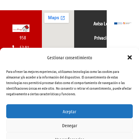
Aviso Legal
958
Privacidad
52 01
Política de cookies
01
Gestionar consentimiento
616
Para ofrecer las mejores experiencias, utilizamos tecnologías como las cookies para
462
almacenar y/o acceder a la información del dispositivo. El consentimiento de estas
tecnologías nos permitirá procesar datos como el comportamiento de navegación o las
415
identificaciones únicas en este sitio. No consentir o retirar el consentimiento, puede afectar
negativamente a ciertas características y funciones.
info@libreriapraga.com
C/
Aceptar
Gracia,
Denegar
33.
Granada