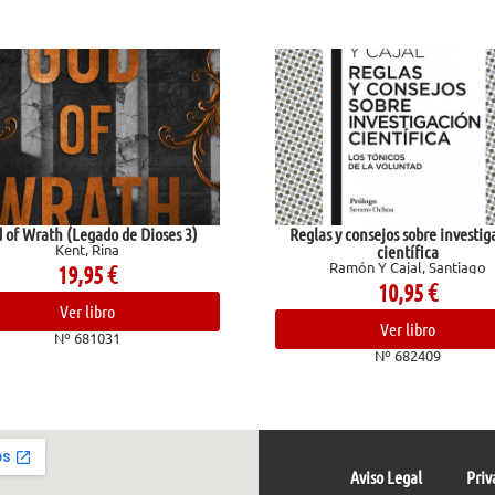
de Dioses 3)
Reglas y consejos sobre investigación
a
científica
Ramón Y Cajal, Santiago
10,95
€
Ver libro
1
Nº 682409
Aviso Legal
Priv