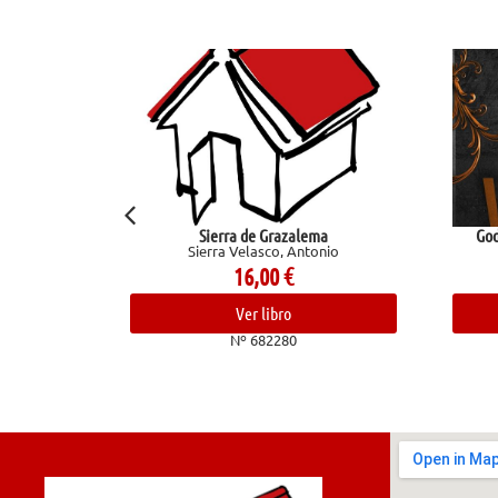
Sierra de Grazalema
God of Wrath (Legado 
Sierra Velasco, Antonio
Kent, Rin
16,00
€
19,95
€
Ver libro
Ver libro
Nº 682280
Nº 68103