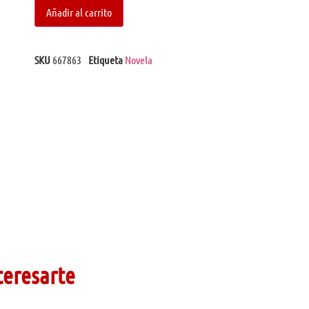
Añadir al carrito
SKU
667863
Etiqueta
Novela
teresarte