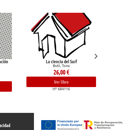
La ciencia del Surf
Amiga mía
Butt, Tony
Congosto, Raquel
26,00
€
14,00
€
Ver libro
Ver libro
Nº 684116
Nº 682678
acidad