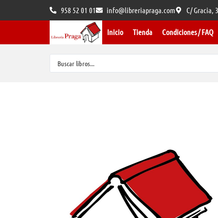
958 52 01 01
info@libreriapraga.com
C/ Gracia,
Inicio
Tienda
Condiciones / FAQ