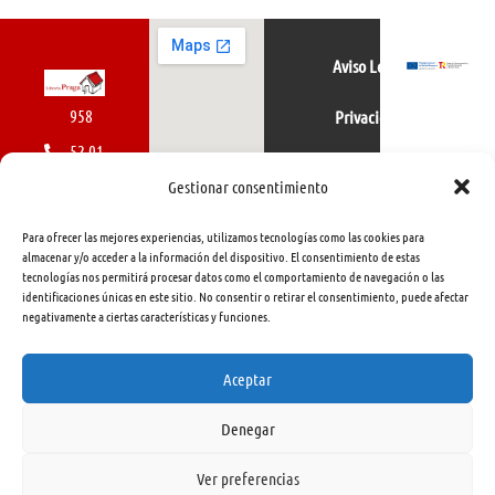
Aviso Legal
958
Privacidad
52 01
Política de cookies
01
Gestionar consentimiento
616
Para ofrecer las mejores experiencias, utilizamos tecnologías como las cookies para
462
almacenar y/o acceder a la información del dispositivo. El consentimiento de estas
tecnologías nos permitirá procesar datos como el comportamiento de navegación o las
415
identificaciones únicas en este sitio. No consentir o retirar el consentimiento, puede afectar
negativamente a ciertas características y funciones.
info@libreriapraga.com
C/
Aceptar
Gracia,
Denegar
33.
Granada
Ver preferencias