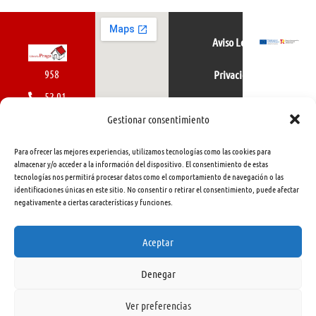
Aviso Legal
958
Privacidad
52 01
Política de cookies
01
Gestionar consentimiento
616
Para ofrecer las mejores experiencias, utilizamos tecnologías como las cookies para
462
almacenar y/o acceder a la información del dispositivo. El consentimiento de estas
tecnologías nos permitirá procesar datos como el comportamiento de navegación o las
415
identificaciones únicas en este sitio. No consentir o retirar el consentimiento, puede afectar
negativamente a ciertas características y funciones.
info@libreriapraga.com
C/
Aceptar
Gracia,
Denegar
33.
Granada
Ver preferencias