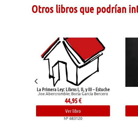
Otros libros que podrían in
La Primera Ley: Libros I, II, y III – Estuche
Una vida
Joe Abercrombie; Borja García Bercero
Maupassant, G
44,95
€
14,00
€
Ver libro
Ver libro
Nº 683120
Nº 68217