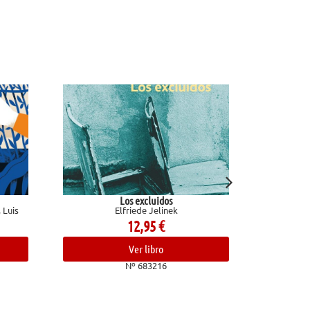
Los excluidos
El baloncesto y la vida (M
Elfriede Jelinek
Corbalán, Juan Anto
12,95
€
19,90
€
Ver libro
Ver libro
Nº 683216
Nº 680992