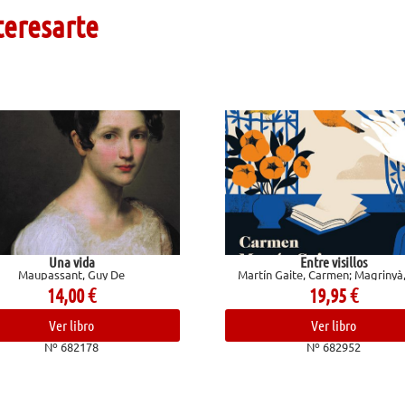
teresarte
Entre visillos
uy De
Martín Gaite, Carmen; Magrinyà, Luis
19,95
€
Ver libro
8
Nº 682952