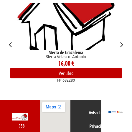
Sierra de Grazalema
Sierra Velasco, Antonio
16,00
€
Ver libro
Nº 682280
Aviso Legal
958
Privacidad